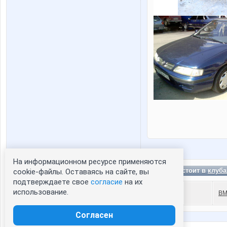
На информационном ресурсе применяются
Статистика портрета:
freel состоит в
клуба
cookie-файлы. Оставаясь на сайте, вы
подтверждаете свое
сейчас просматривают портрет - 0
согласие
на их
использование.
зарегистрированные пользователи
BM
посетившие портрет за 7 дней - 0
Согласен