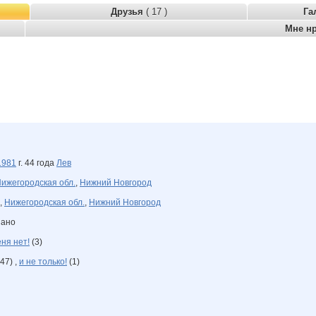
Друзья
( 17 )
Га
Мне н
1981
г. 44 года
Лев
ижегородская обл.
,
Нижний Новгород
,
Нижегородская обл.
,
Нижний Новгород
зано
еня нет!
(3)
47) ,
и не только!
(1)