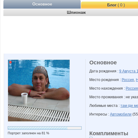
Основное
Блог
( 0 )
Шпионаж
Основное
Дата рождения :
9 Августа
Место рождения :
Россия
,
Н
Место нахождения :
Россия
Место проживания : не ука
Любимые места :
там где м
Интересы :
Автомобили
(55
Комплименты
Портрет заполнен на 81 %