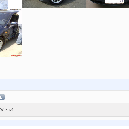
х
W- Клуб