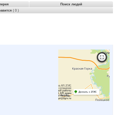
лерея
Поиск людей
равится
( 0 )
Работает на API 2ГИС
Лицензионное соглашение
Для корректной работы
Доехать с 2ГИС
Raster JS API нужен
ключ. Помощь:
api@2gis.ru