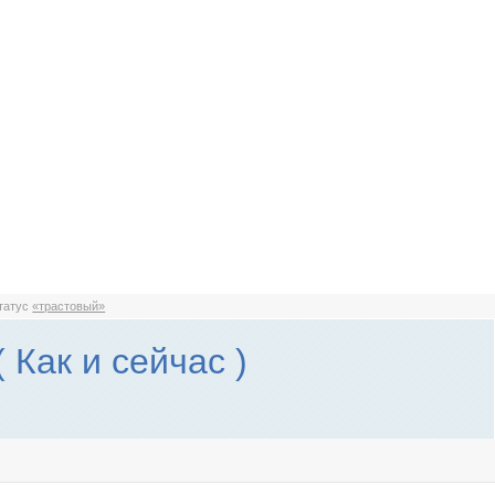
статус
«трастовый»
( Как и сейчас )