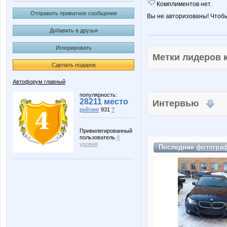
Комплиментов нет.
Отправить приватное сообщение
Вы не авторизованы! Чтоб
Добавить в друзья
Игнорировать
Метки лидеров
Сделать подарок
Автофорум главный
популярность:
28211 место
Интервью
рейтинг
931
?
Привилегированный
пользователь
4
уровня
Последние
фотогра